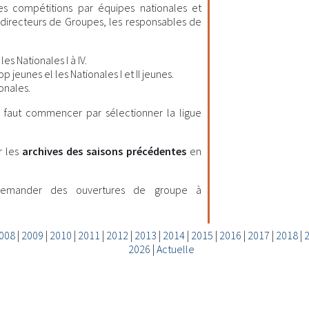
les compétitions par équipes nationales et
es directeurs de Groupes, les responsables de
es Nationales I à IV.
 jeunes el les Nationales I et II jeunes.
onales.
il faut commencer par sélectionner la ligue
r les
archives des saisons précédentes
en
demander des ouvertures de groupe à
008
|
2009
|
2010
|
2011
|
2012
|
2013
|
2014
|
2015
|
2016
|
2017
|
2018
|
2026
|
Actuelle