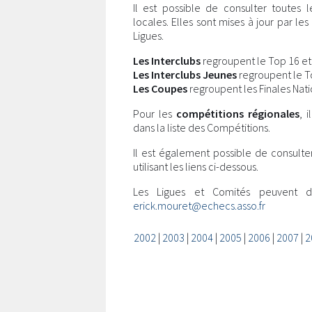
Il est possible de consulter toutes 
locales. Elles sont mises à jour par l
Ligues.
Les Interclubs
regroupent le Top 16 et l
Les Interclubs Jeunes
regroupent le Top
Les Coupes
regroupent les Finales Nati
Pour les
compétitions régionales
, 
dans la liste des Compétitions.
Il est également possible de consulte
utilisant les liens ci-dessous.
Les Ligues et Comités peuvent 
erick.mouret@echecs.asso.fr
2002
|
2003
|
2004
|
2005
|
2006
|
2007
|
2