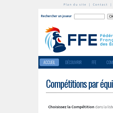
Plan du site
|
Contact
Rechercher un joueur
ACCUEIL
DÉCOUVRIR
FFE
COM
Compétitions par équ
Choisissez la Compétition
dans la lis