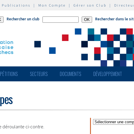
|
Publications
|
Mon Compte
|
Gérer son Club
|
Directeu
Rechercher un club
Rechercher dans le si
PÉTITIONS
SECTEURS
DOCUMENTS
DÉVELOPPEMENT
ipes
te déroulante ci-contre.