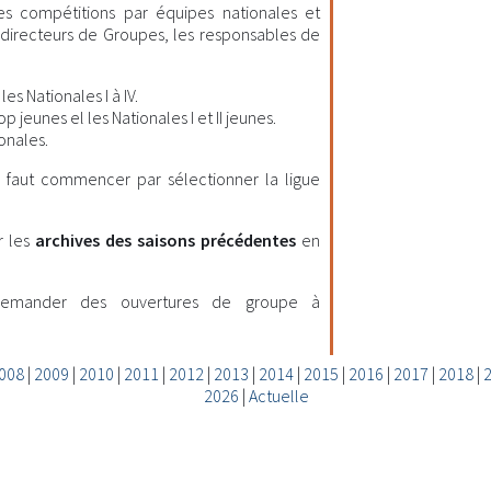
les compétitions par équipes nationales et
es directeurs de Groupes, les responsables de
es Nationales I à IV.
 jeunes el les Nationales I et II jeunes.
onales.
il faut commencer par sélectionner la ligue
r les
archives des saisons précédentes
en
demander des ouvertures de groupe à
008
|
2009
|
2010
|
2011
|
2012
|
2013
|
2014
|
2015
|
2016
|
2017
|
2018
|
2026
|
Actuelle