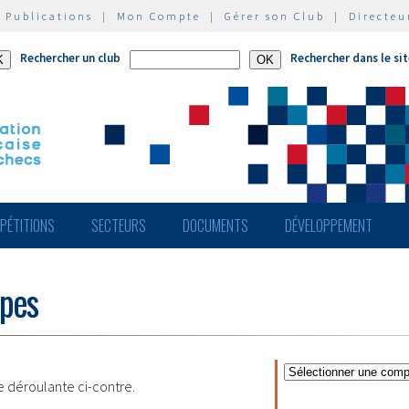
|
Publications
|
Mon Compte
|
Gérer son Club
|
Directeu
Rechercher un club
Rechercher dans le si
PÉTITIONS
SECTEURS
DOCUMENTS
DÉVELOPPEMENT
ipes
te déroulante ci-contre.