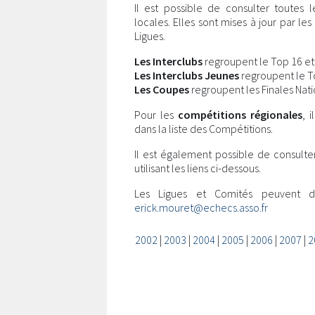
Il est possible de consulter toutes 
locales. Elles sont mises à jour par l
Ligues.
Les Interclubs
regroupent le Top 16 et l
Les Interclubs Jeunes
regroupent le Top
Les Coupes
regroupent les Finales Nati
Pour les
compétitions régionales
, 
dans la liste des Compétitions.
Il est également possible de consulte
utilisant les liens ci-dessous.
Les Ligues et Comités peuvent 
erick.mouret@echecs.asso.fr
2002
|
2003
|
2004
|
2005
|
2006
|
2007
|
2