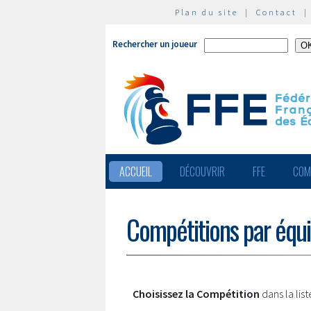
Plan du site
|
Contact
Rechercher un joueur
ACCUEIL
DÉCOUVRIR
FFE
COM
Compétitions par équ
Choisissez la Compétition
dans la lis