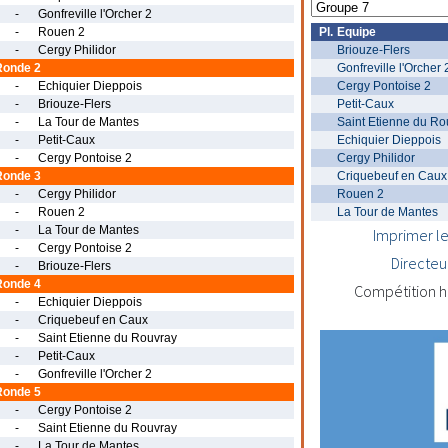
-
Gonfreville l'Orcher 2
-
Rouen 2
Pl.
Equipe
-
Cergy Philidor
Briouze-Flers
Ronde 2
Gonfreville l'Orcher 
-
Echiquier Dieppois
Cergy Pontoise 2
-
Briouze-Flers
Petit-Caux
-
La Tour de Mantes
Saint Etienne du Ro
-
Petit-Caux
Echiquier Dieppois
-
Cergy Pontoise 2
Cergy Philidor
Ronde 3
Criquebeuf en Caux
-
Cergy Philidor
Rouen 2
-
Rouen 2
La Tour de Mantes
-
La Tour de Mantes
Imprimer le
-
Cergy Pontoise 2
Directeu
-
Briouze-Flers
Ronde 4
Compétition h
-
Echiquier Dieppois
-
Criquebeuf en Caux
-
Saint Etienne du Rouvray
-
Petit-Caux
-
Gonfreville l'Orcher 2
Ronde 5
-
Cergy Pontoise 2
-
Saint Etienne du Rouvray
-
La Tour de Mantes