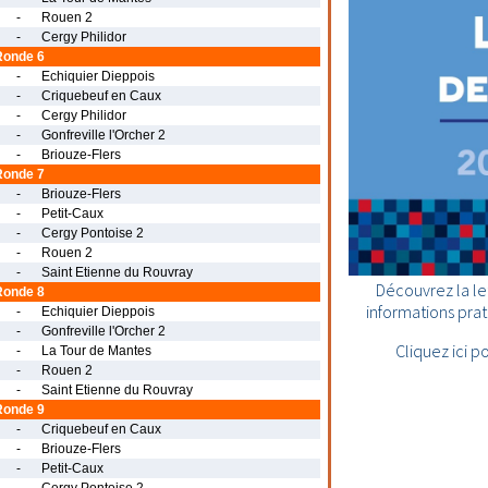
-
Rouen 2
-
Cergy Philidor
Ronde 6
-
Echiquier Dieppois
-
Criquebeuf en Caux
-
Cergy Philidor
-
Gonfreville l'Orcher 2
-
Briouze-Flers
Ronde 7
-
Briouze-Flers
-
Petit-Caux
-
Cergy Pontoise 2
-
Rouen 2
-
Saint Etienne du Rouvray
Découvrez la le
Ronde 8
informations prati
-
Echiquier Dieppois
-
Gonfreville l'Orcher 2
Cliquez ici p
-
La Tour de Mantes
-
Rouen 2
-
Saint Etienne du Rouvray
Ronde 9
-
Criquebeuf en Caux
-
Briouze-Flers
-
Petit-Caux