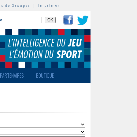
rs de Groupes
|
Imprimer
te
PARTENAIRES
BOUTIQUE