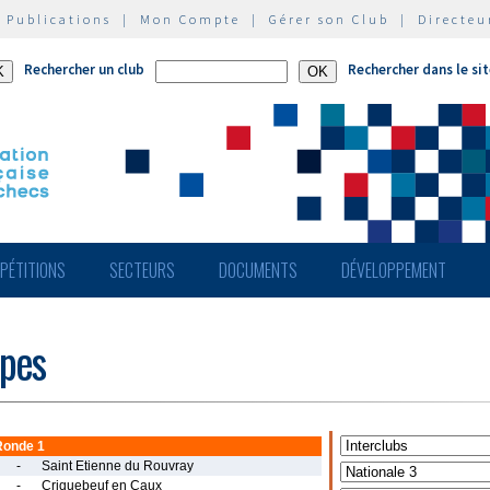
|
Publications
|
Mon Compte
|
Gérer son Club
|
Directeu
Rechercher un club
Rechercher dans le si
PÉTITIONS
SECTEURS
DOCUMENTS
DÉVELOPPEMENT
ipes
Ronde 1
-
Saint Etienne du Rouvray
-
Criquebeuf en Caux