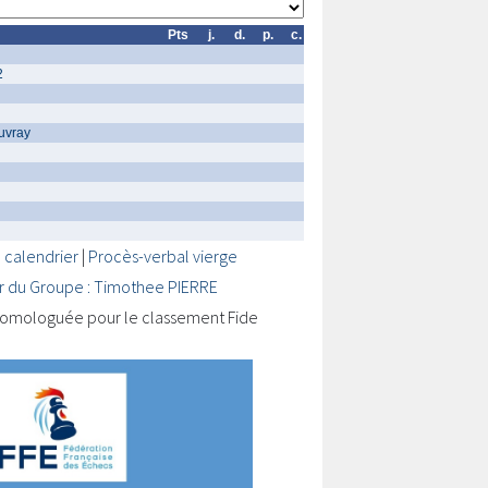
Pts
j.
d.
p.
c.
2
uvray
 calendrier
|
Procès-verbal vierge
r du Groupe : Timothee PIERRE
omologuée pour le classement Fide