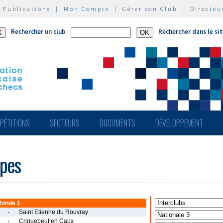
|
Publications
|
Mon Compte
|
Gérer son Club
|
Directeu
Rechercher un club
Rechercher dans le si
PÉTITIONS
SECTEURS
DOCUMENTS
DÉVELOPPEMENT
ipes
Ronde 1
-
Saint Etienne du Rouvray
-
Criquebeuf en Caux