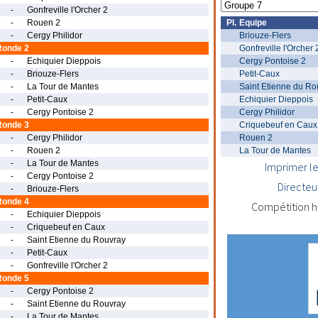
-
Gonfreville l'Orcher 2
-
Rouen 2
Pl.
Equipe
-
Cergy Philidor
Briouze-Flers
Ronde 2
Gonfreville l'Orcher 
-
Echiquier Dieppois
Cergy Pontoise 2
-
Briouze-Flers
Petit-Caux
-
La Tour de Mantes
Saint Etienne du Ro
-
Petit-Caux
Echiquier Dieppois
-
Cergy Pontoise 2
Cergy Philidor
Ronde 3
Criquebeuf en Caux
-
Cergy Philidor
Rouen 2
-
Rouen 2
La Tour de Mantes
-
La Tour de Mantes
Imprimer le
-
Cergy Pontoise 2
Directeu
-
Briouze-Flers
Ronde 4
Compétition h
-
Echiquier Dieppois
-
Criquebeuf en Caux
-
Saint Etienne du Rouvray
-
Petit-Caux
-
Gonfreville l'Orcher 2
Ronde 5
-
Cergy Pontoise 2
-
Saint Etienne du Rouvray
-
La Tour de Mantes