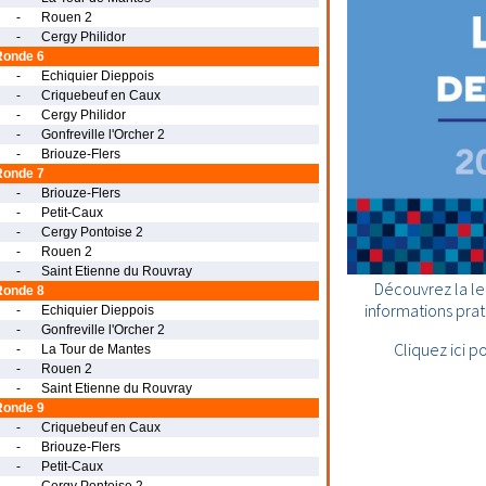
-
Rouen 2
-
Cergy Philidor
Ronde 6
-
Echiquier Dieppois
-
Criquebeuf en Caux
-
Cergy Philidor
-
Gonfreville l'Orcher 2
-
Briouze-Flers
Ronde 7
-
Briouze-Flers
-
Petit-Caux
-
Cergy Pontoise 2
-
Rouen 2
-
Saint Etienne du Rouvray
Découvrez la le
Ronde 8
informations prati
-
Echiquier Dieppois
-
Gonfreville l'Orcher 2
Cliquez ici p
-
La Tour de Mantes
-
Rouen 2
-
Saint Etienne du Rouvray
Ronde 9
-
Criquebeuf en Caux
-
Briouze-Flers
-
Petit-Caux