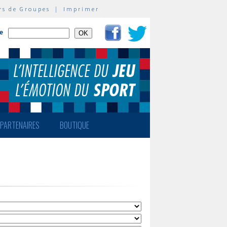
rs de Groupes
|
Imprimer
te
PARTENAIRES
BOUTIQUE