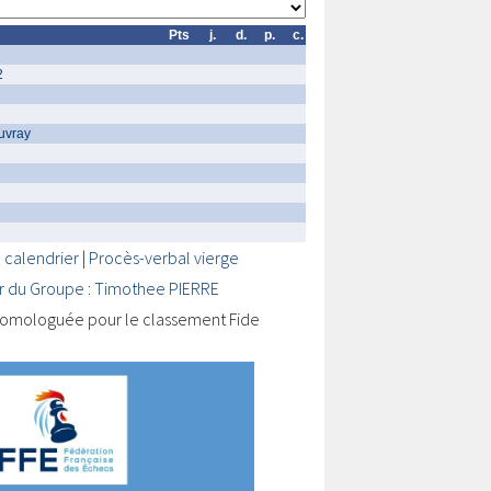
Pts
j.
d.
p.
c.
2
uvray
 calendrier
|
Procès-verbal vierge
r du Groupe : Timothee PIERRE
omologuée pour le classement Fide