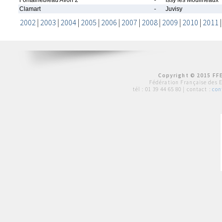
Fontainebleau Avon 2
-
Issy les Moulineaux
Clamart
-
Juvisy
2002
|
2003
|
2004
|
2005
|
2006
|
2007
|
2008
|
2009
|
2010
|
2011
Copyright © 2015 FFE
Fédération Française des 
tél :
01 39 44 65 80
| contact :
con