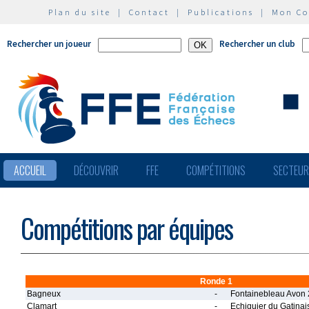
Plan du site
|
Contact
|
Publications
|
Mon C
Rechercher un joueur
Rechercher un club
ACCUEIL
DÉCOUVRIR
FFE
COMPÉTITIONS
SECTEU
Compétitions par équipes
Ronde 1
Bagneux
-
Fontainebleau Avon 
Clamart
-
Echiquier du Gatinais