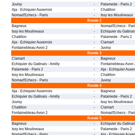
Juvisy
-
Palamede - Paris 2
Aja - Echiquier Auxerrois
-
Chatillon
Nomad'Echecs - Paris
-
Issy les Moulineaux
Ronde 2
Bagneux
-
Nomad'Echecs - Pari
Issy les Moulineaux
-
Echiquier du Gatinais
Chatillon
-
Palamede - Paris 2
Aja - Echiquier Auxerrois
-
Clamart
Fontainebleau Avon 2
-
Juvisy
Ronde 3
Clamart
-
Bagneux
Echiquier du Gatinais - Amilly
-
Fontainebleau Avon 
Palamede - Paris 2
-
Aja - Echiquier Auxer
Issy les Moulineaux
-
Chatillon
Nomad'Echecs - Paris
-
Juvisy
Ronde 4
Aja - Echiquier Auxerrois
-
Bagneux
Echiquier du Gatinais - Amilly
-
Palamede - Paris 2
Juvisy
-
Issy les Moulineaux
Chatillon
-
Clamart
Fontainebleau Avon 2
-
Nomad'Echecs - Pari
Ronde 5
Bagneux
-
Echiquier du Gatinais
Issy les Moulineaux
-
Palamede - Paris 2
Nomad'Echecs - Paris
-
Aja - Echiquier Auxer