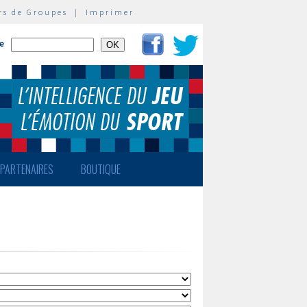
rs de Groupes
|
Imprimer
te
PARTENAIRES
BOUTIQUE