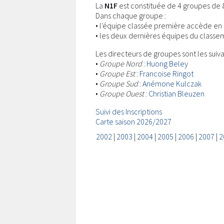
La
N1F
est constituée de 4 groupes de 
Dans chaque groupe :
• l'équipe classée première accède en 
• les deux dernières équipes du classe
Les directeurs de groupes sont les suiva
•
Groupe Nord
:
Huong Beley
•
Groupe Est
:
Francoise Ringot
•
Groupe Sud
:
Anémone Kulczak
•
Groupe Ouest
:
Christian Bleuzen
Suivi des Inscriptions
Carte saison 2026/2027
2002
|
2003
|
2004
|
2005
|
2006
|
2007
|
2