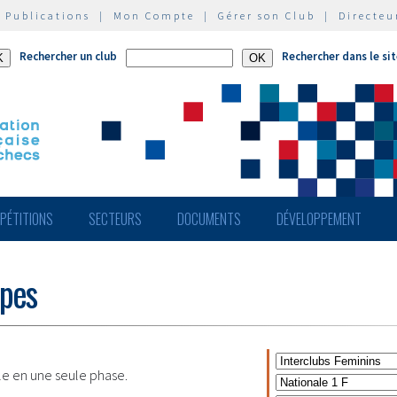
|
Publications
|
Mon Compte
|
Gérer son Club
|
Directeu
Rechercher un club
Rechercher dans le si
PÉTITIONS
SECTEURS
DOCUMENTS
DÉVELOPPEMENT
ipes
le en une seule phase.