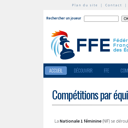
Plan du site
|
Contact
Rechercher un joueur
ACCUEIL
DÉCOUVRIR
FFE
COM
Compétitions par équ
La
Nationale 1 féminine
(NIF) se dérou