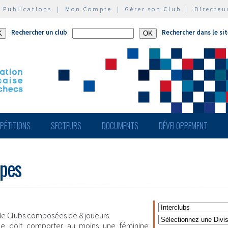
|
Publications
|
Mon Compte
|
Gérer son Club
|
Directeu
Rechercher un club
Rechercher dans le si
PÉTITIONS
SECTEURS
DOCUMENTS
DÉVELOPPEMENT
ipes
e Clubs composées de 8 joueurs.
pe doit comporter au moins une féminine