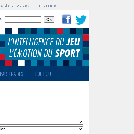
rs de Groupes
|
Imprimer
te
PARTENAIRES
BOUTIQUE