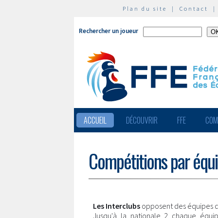
Plan du site
|
Contact
Rechercher un joueur
ACCUEIL
DÉCOUVRIR
FFE
COM
Compétitions par équ
Les Interclubs
opposent des équipes d
Jusqu'à la nationale 2 chaque équi