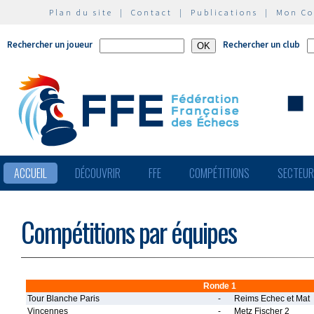
Plan du site
|
Contact
|
Publications
|
Mon C
Rechercher un joueur
Rechercher un club
ACCUEIL
DÉCOUVRIR
FFE
COMPÉTITIONS
SECTEU
Compétitions par équipes
Ronde 1
Tour Blanche Paris
-
Reims Echec et Mat
Vincennes
-
Metz Fischer 2