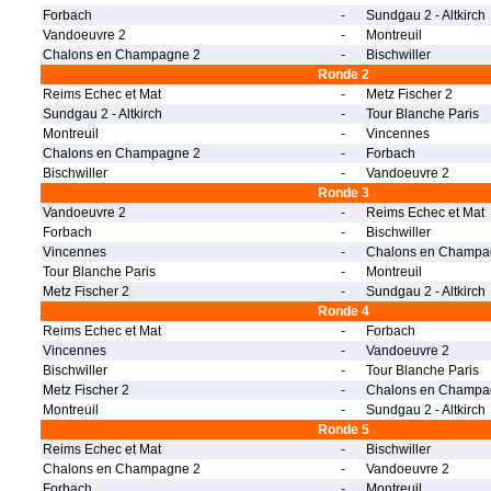
Forbach
-
Sundgau 2 - Altkirch
Vandoeuvre 2
-
Montreuil
Chalons en Champagne 2
-
Bischwiller
Ronde 2
Reims Echec et Mat
-
Metz Fischer 2
Sundgau 2 - Altkirch
-
Tour Blanche Paris
Montreuil
-
Vincennes
Chalons en Champagne 2
-
Forbach
Bischwiller
-
Vandoeuvre 2
Ronde 3
Vandoeuvre 2
-
Reims Echec et Mat
Forbach
-
Bischwiller
Vincennes
-
Chalons en Champa
Tour Blanche Paris
-
Montreuil
Metz Fischer 2
-
Sundgau 2 - Altkirch
Ronde 4
Reims Echec et Mat
-
Forbach
Vincennes
-
Vandoeuvre 2
Bischwiller
-
Tour Blanche Paris
Metz Fischer 2
-
Chalons en Champa
Montreuil
-
Sundgau 2 - Altkirch
Ronde 5
Reims Echec et Mat
-
Bischwiller
Chalons en Champagne 2
-
Vandoeuvre 2
Forbach
-
Montreuil