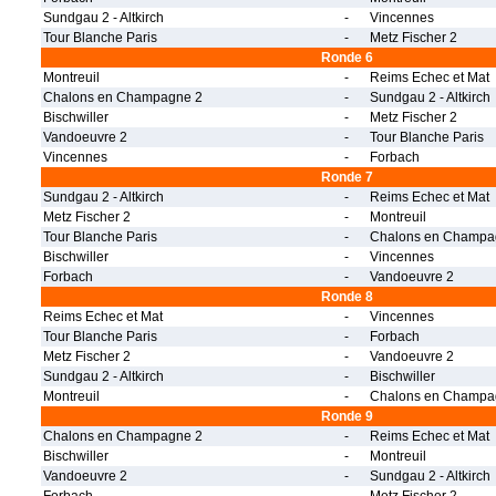
Sundgau 2 - Altkirch
-
Vincennes
Tour Blanche Paris
-
Metz Fischer 2
Ronde 6
Montreuil
-
Reims Echec et Mat
Chalons en Champagne 2
-
Sundgau 2 - Altkirch
Bischwiller
-
Metz Fischer 2
Vandoeuvre 2
-
Tour Blanche Paris
Vincennes
-
Forbach
Ronde 7
Sundgau 2 - Altkirch
-
Reims Echec et Mat
Metz Fischer 2
-
Montreuil
Tour Blanche Paris
-
Chalons en Champa
Bischwiller
-
Vincennes
Forbach
-
Vandoeuvre 2
Ronde 8
Reims Echec et Mat
-
Vincennes
Tour Blanche Paris
-
Forbach
Metz Fischer 2
-
Vandoeuvre 2
Sundgau 2 - Altkirch
-
Bischwiller
Montreuil
-
Chalons en Champa
Ronde 9
Chalons en Champagne 2
-
Reims Echec et Mat
Bischwiller
-
Montreuil
Vandoeuvre 2
-
Sundgau 2 - Altkirch