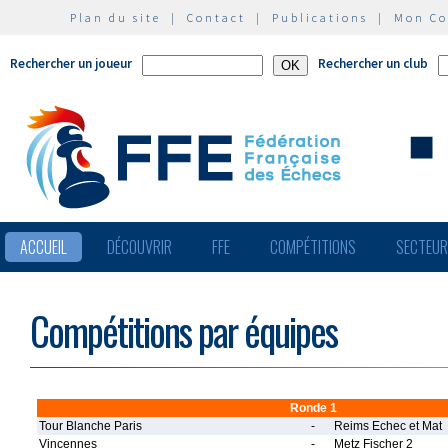
Plan du site
|
Contact
|
Publications
|
Mon C
Rechercher un joueur
Rechercher un club
ACCUEIL
DÉCOUVRIR
FFE
COMPÉTITIONS
SECTEU
Compétitions par équipes
Ronde 1
Tour Blanche Paris
-
Reims Echec et Mat
Vincennes
-
Metz Fischer 2