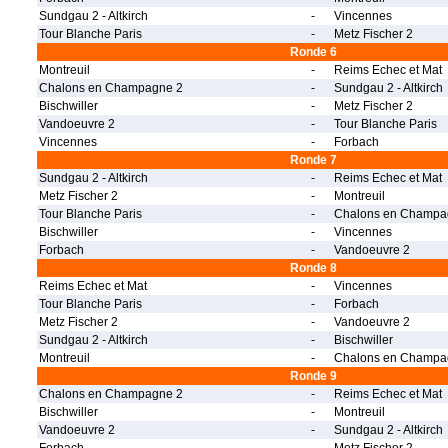
Sundgau 2 - Altkirch
-
Vincennes
Tour Blanche Paris
-
Metz Fischer 2
Ronde 6
Montreuil
-
Reims Echec et Mat
Chalons en Champagne 2
-
Sundgau 2 - Altkirch
Bischwiller
-
Metz Fischer 2
Vandoeuvre 2
-
Tour Blanche Paris
Vincennes
-
Forbach
Ronde 7
Sundgau 2 - Altkirch
-
Reims Echec et Mat
Metz Fischer 2
-
Montreuil
Tour Blanche Paris
-
Chalons en Champa
Bischwiller
-
Vincennes
Forbach
-
Vandoeuvre 2
Ronde 8
Reims Echec et Mat
-
Vincennes
Tour Blanche Paris
-
Forbach
Metz Fischer 2
-
Vandoeuvre 2
Sundgau 2 - Altkirch
-
Bischwiller
Montreuil
-
Chalons en Champa
Ronde 9
Chalons en Champagne 2
-
Reims Echec et Mat
Bischwiller
-
Montreuil
Vandoeuvre 2
-
Sundgau 2 - Altkirch