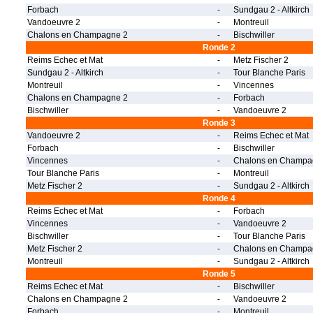
Forbach
-
Sundgau 2 - Altkirch
Vandoeuvre 2
-
Montreuil
Chalons en Champagne 2
-
Bischwiller
Ronde 2
Reims Echec et Mat
-
Metz Fischer 2
Sundgau 2 - Altkirch
-
Tour Blanche Paris
Montreuil
-
Vincennes
Chalons en Champagne 2
-
Forbach
Bischwiller
-
Vandoeuvre 2
Ronde 3
Vandoeuvre 2
-
Reims Echec et Mat
Forbach
-
Bischwiller
Vincennes
-
Chalons en Champa
Tour Blanche Paris
-
Montreuil
Metz Fischer 2
-
Sundgau 2 - Altkirch
Ronde 4
Reims Echec et Mat
-
Forbach
Vincennes
-
Vandoeuvre 2
Bischwiller
-
Tour Blanche Paris
Metz Fischer 2
-
Chalons en Champa
Montreuil
-
Sundgau 2 - Altkirch
Ronde 5
Reims Echec et Mat
-
Bischwiller
Chalons en Champagne 2
-
Vandoeuvre 2
Forbach
-
Montreuil