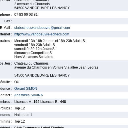
Social :
Chateau du Charmois
2 avenue du Charmois
54500 VANDOEUVRE LES NANCY
phone :
07 83 00 03 81
Fax :
E-Mail :
clubechecsvandoeuvre@gmail.com
nternet :
http://www.vandoeuvre-echecs.com
raires :
Mercredi 13h-18h Jeunes et 18h-23h AdulteS.
vendredi 18h-23h AdulteS.
samedi 9h30-12h JeuneS.
dimanche CompetitionS.
Hors Vacances Scolaires
de Jeu :
Chateau du Charmois
avenue du Charmois en Voiture Via allee Jean Legras
54500 VANDOEUVRE LES NANCY
éduite :
OUI
idence :
Gerard SIMON
ontact :
Anastasia SAVINA
mbres :
Licences A :
194
Licences B :
448
erclubs :
Top 12
Jeunes :
Nationale 1
minins :
Top 12