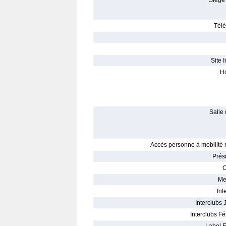
Siège 
Télé
Site I
Ho
Salle 
Accès personne à mobilité r
Prés
C
Me
Int
Interclubs 
Interclubs Fé