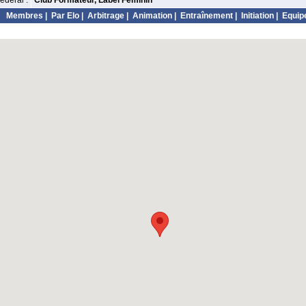
édéral :
Club Formateur, Label Féminin
Membres
|
Par Elo
|
Arbitrage
|
Animation
|
Entraînement
|
Initiation
|
Equip