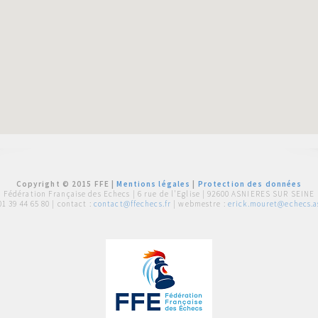
Copyright © 2015 FFE |
Mentions légales
|
Protection des données
Fédération Française des Echecs |
6 rue de l'Eglise | 92600 ASNIERES SUR SEINE
01 39 44 65 80
| contact :
contact@ffechecs.fr
| webmestre :
erick.mouret@echecs.as