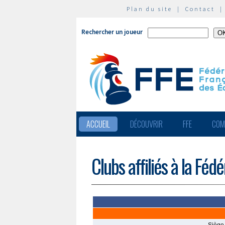
Plan du site
|
Contact
Rechercher un joueur
ACCUEIL
DÉCOUVRIR
FFE
COM
Clubs affiliés à la Féd