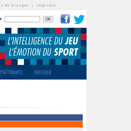
rs de Groupes
|
Imprimer
te
PARTENAIRES
BOUTIQUE