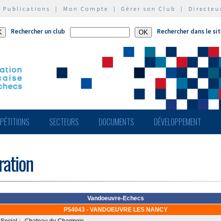
|
Publications
|
Mon Compte
|
Gérer son Club
|
Directeu
Rechercher un club
Rechercher dans le si
PÉTITIONS
SECTEURS
DOCUMENTS
DÉVELOPPEMENT
ération
Vandoeuvre-Echecs
P54043 - VANDOEUVRE LES NANCY