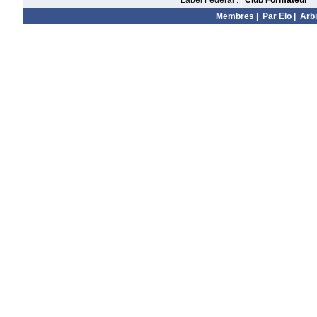
Label Fédéral :
Club Formateur
Membres
|
Par Elo
|
Arbi