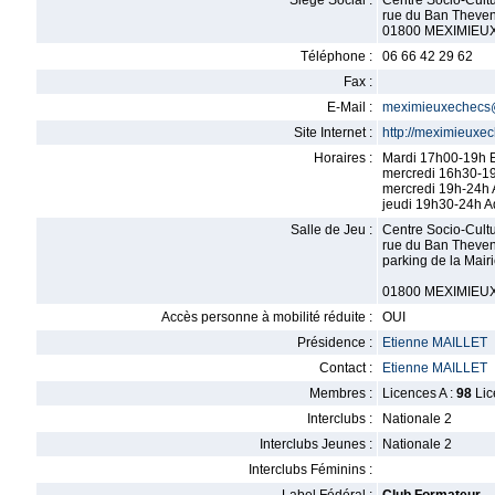
Siège Social :
Centre Socio-Cultu
rue du Ban Theven
01800 MEXIMIEU
Téléphone :
06 66 42 29 62
Fax :
E-Mail :
meximieuxechecs
Site Internet :
http://meximieuxec
Horaires :
Mardi 17h00-19h E
mercredi 16h30-19
mercredi 19h-24h 
jeudi 19h30-24h A
Salle de Jeu :
Centre Socio-Cultu
rue du Ban Theven
parking de la Mair
01800 MEXIMIEU
Accès personne à mobilité réduite :
OUI
Présidence :
Etienne MAILLET
Contact :
Etienne MAILLET
Membres :
Licences A :
98
Lic
Interclubs :
Nationale 2
Interclubs Jeunes :
Nationale 2
Interclubs Féminins :