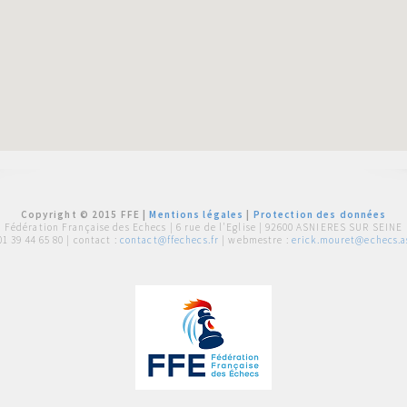
Copyright © 2015 FFE |
Mentions légales
|
Protection des données
Fédération Française des Echecs |
6 rue de l'Eglise | 92600 ASNIERES SUR SEINE
01 39 44 65 80
| contact :
contact@ffechecs.fr
| webmestre :
erick.mouret@echecs.as