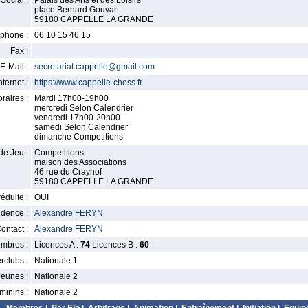
Social :
Palais des Arts et des Loisirs
place Bernard Gouvart
59180 CAPPELLE LA GRANDE
phone :
06 10 15 46 15
Fax :
E-Mail :
secretariat.cappelle@gmail.com
nternet :
https://www.cappelle-chess.fr
raires :
Mardi 17h00-19h00
mercredi Selon Calendrier
vendredi 17h00-20h00
samedi Selon Calendrier
dimanche Competitions
de Jeu :
Competitions
maison des Associations
46 rue du Crayhof
59180 CAPPELLE LA GRANDE
éduite :
OUI
idence :
Alexandre FERYN
ontact :
Alexandre FERYN
mbres :
Licences A :
74
Licences B :
60
erclubs :
Nationale 1
Jeunes :
Nationale 2
minins :
Nationale 2