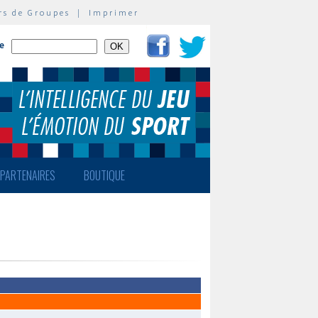
rs de Groupes
|
Imprimer
te
PARTENAIRES
BOUTIQUE