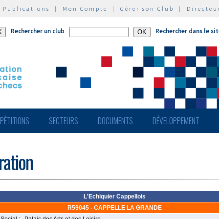
|
Publications
|
Mon Compte
|
Gérer son Club
|
Directeu
Rechercher un club
Rechercher dans le si
PÉTITIONS
SECTEURS
DOCUMENTS
DÉVELOPPEMENT
ération
L'Echiquier Cappellois
R59045 - CAPPELLE LA GRANDE