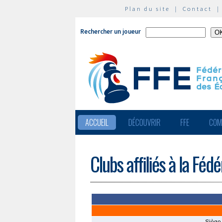
Plan du site
|
Contact
Rechercher un joueur
ACCUEIL
DÉCOUVRIR
FFE
COM
Clubs affiliés à la Féd