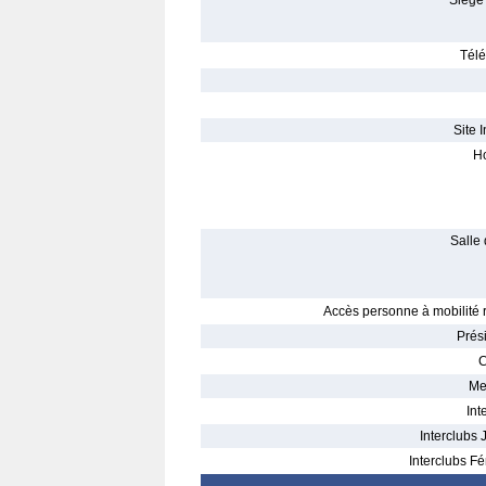
Siège 
Télé
Site I
Ho
Salle 
Accès personne à mobilité r
Prés
C
Me
Int
Interclubs 
Interclubs Fé