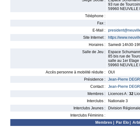
Siège Social :
Espace Schuman
93 rue de Tourcoi
59960 NEUVILLE
Téléphone :
Fax :
E-Mail :
president@neuvill
Site Internet :
https://www.neuvill
Horaires :
Samedi 14h30-19
Salle de Jeu :
Espace Schuman
85 bis rue de Tour
salle au 1er Etage
59960 NEUVILLE
Accès personne à mobilité réduite :
OUI
Présidence :
Jean-Pierre DEG
Contact :
Jean-Pierre DEG
Membres :
Licences A :
32
Lic
Interclubs :
Nationale 3
Interclubs Jeunes :
Division Régional
Interclubs Féminins :
Membres
|
Par Elo
|
Arbi