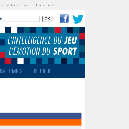
rs de Groupes
|
Imprimer
te
PARTENAIRES
BOUTIQUE