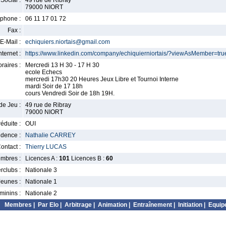
Social :
49 rue de Ribray
79000 NIORT
phone :
06 11 17 01 72
Fax :
E-Mail :
echiquiers.niortais@gmail.com
nternet :
https://www.linkedin.com/company/echiquierniortais/?viewAsMember=tru
raires :
Mercredi 13 H 30 - 17 H 30
ecole Echecs
mercredi 17h30 20 Heures Jeux Libre et Tournoi Interne
mardi Soir de 17 18h
cours Vendredi Soir de 18h 19H.
de Jeu :
49 rue de Ribray
79000 NIORT
éduite :
OUI
idence :
Nathalie CARREY
ontact :
Thierry LUCAS
mbres :
Licences A :
101
Licences B :
60
erclubs :
Nationale 3
Jeunes :
Nationale 1
minins :
Nationale 2
Membres
|
Par Elo
|
Arbitrage
|
Animation
|
Entraînement
|
Initiation
|
Equip