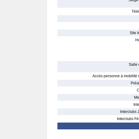
Siège 
Télé
Site I
Ho
Salle 
Accès personne à mobilité r
Prés
C
Me
Int
Interclubs 
Interclubs Fé