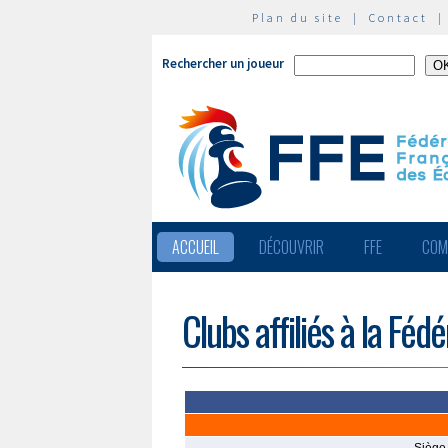
Plan du site
|
Contact
Rechercher un joueur
ACCUEIL
DÉCOUVRIR
FFE
COM
Clubs affiliés à la Féd