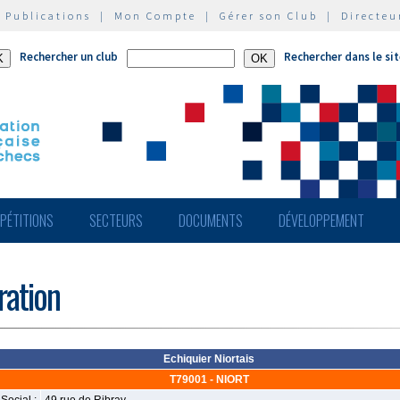
|
Publications
|
Mon Compte
|
Gérer son Club
|
Directeu
Rechercher un club
Rechercher dans le si
PÉTITIONS
SECTEURS
DOCUMENTS
DÉVELOPPEMENT
ération
Echiquier Niortais
T79001 - NIORT