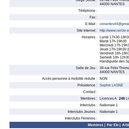
Siège Social :
39 rue Felix Thom
44000 NANTES
Téléphone :
Fax :
E-Mail :
cenantes44@gmai
Site Internet :
http://www.cercle-
Horaires :
Lundi 17h30-19h3
Mardi 17h-19h30
Mercredi 17h-19h
Jeudi 17h-19h30 (
Vendredi 16h-19h
Samedi 10h-12h3
Handiguide des Sp
Salle de Jeu :
39 rue Felix Thoma
44000 NANTES
Accès personne à mobilité réduite :
NON
Présidence :
Sophie LASNE
Contact :
Membres :
Licences A :
246
Li
Interclubs :
Nationale 1
Interclubs Jeunes :
Nationale 1
Interclubs Féminins :
Membres
|
Par Elo
|
Arbi