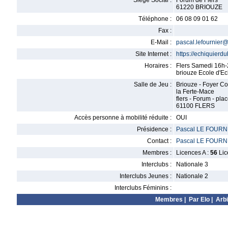
Siège Social :
Forum de Flers
61220 BRIOUZE
Téléphone :
06 08 09 01 62
Fax :
E-Mail :
pascal.lefournier@
Site Internet :
https://echiquier
Horaires :
Flers Samedi 16h
briouze Ecole d'E
Salle de Jeu :
Briouze - Foyer C
la Ferte-Mace
flers - Forum - pl
61100 FLERS
Accès personne à mobilité réduite :
OUI
Présidence :
Pascal LE FOURN
Contact :
Pascal LE FOURN
Membres :
Licences A :
56
Lic
Interclubs :
Nationale 3
Interclubs Jeunes :
Nationale 2
Interclubs Féminins :
Membres
|
Par Elo
|
Arbi