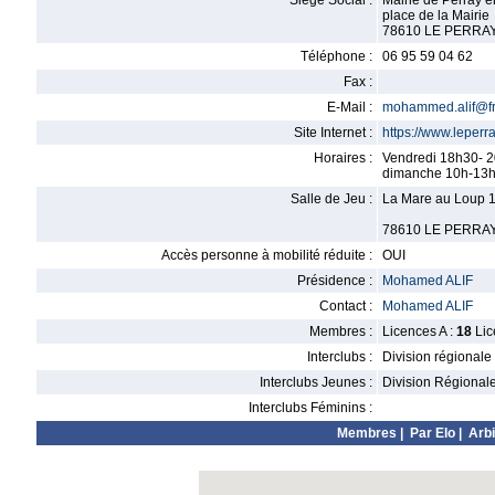
Siège Social :
Mairie de Perray e
place de la Mairie
78610 LE PERRA
Téléphone :
06 95 59 04 62
Fax :
E-Mail :
mohammed.alif@fr
Site Internet :
https://www.leperr
Horaires :
Vendredi 18h30- 
dimanche 10h-13h T
Salle de Jeu :
La Mare au Loup 1
78610 LE PERRA
Accès personne à mobilité réduite :
OUI
Présidence :
Mohamed ALIF
Contact :
Mohamed ALIF
Membres :
Licences A :
18
Lic
Interclubs :
Division régionale
Interclubs Jeunes :
Division Régional
Interclubs Féminins :
Membres
|
Par Elo
|
Arbi