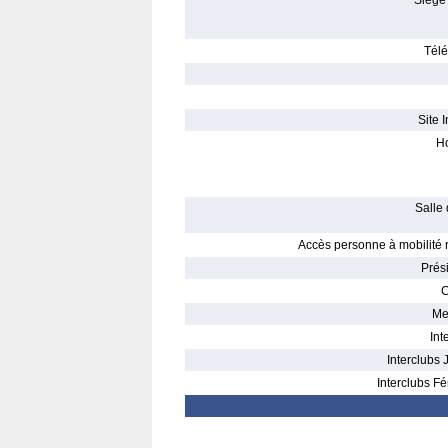
Siège 
Télé
Site I
Ho
Salle 
Accès personne à mobilité r
Prés
C
Me
Int
Interclubs 
Interclubs Fé