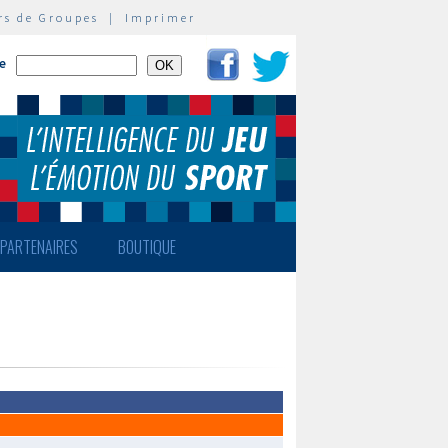
rs de Groupes
|
Imprimer
te
PARTENAIRES
BOUTIQUE