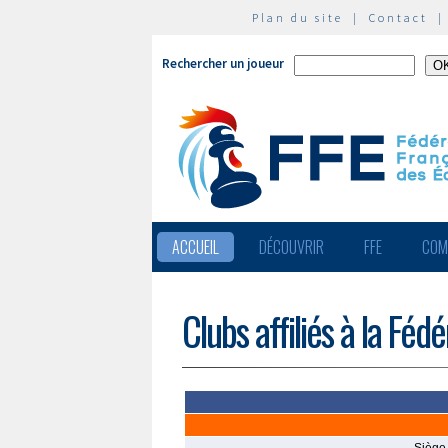
Plan du site
|
Contact
Rechercher un joueur
ACCUEIL
DÉCOUVRIR
FFE
COM
Clubs affiliés à la Féd