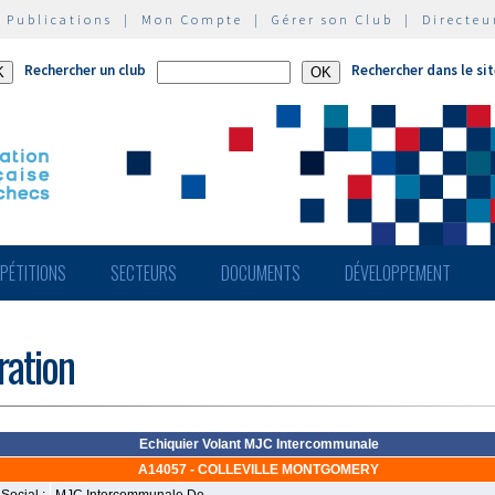
|
Publications
|
Mon Compte
|
Gérer son Club
|
Directeu
Rechercher un club
Rechercher dans le si
PÉTITIONS
SECTEURS
DOCUMENTS
DÉVELOPPEMENT
ération
Echiquier Volant MJC Intercommunale
A14057 - COLLEVILLE MONTGOMERY