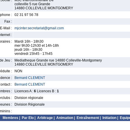
Social :
MJC Intercommunale De
colleville 5 rue Grande
14880 COLLEVILLE MONTGOMERY
phone :
02 31 97 56 78
Fax :
E-Mail :
mjcinter.secretariat@gmail.com
nternet :
raires :
Mardi 16h - 18h30
mer 9h30-12h30 et 14h-18h
jeudi 16h - 18h30
vendredi 15h45 - 17h45
de Jeu :
Mediatheque Grande rue 14880 Colleville-Montgomery
14880 COLLEVILLE MONTGOMERY
éduite :
NON
idence :
Bernard CLEMENT
ontact :
Bernard CLEMENT
mbres :
Licences A :
6
Licences B :
1
erclubs :
Division régionale
Jeunes :
Division Régionale
minins :
Membres
|
Par Elo
|
Arbitrage
|
Animation
|
Entraînement
|
Initiation
|
Equip