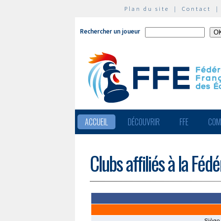
Plan du site
|
Contact
Rechercher un joueur
ACCUEIL
DÉCOUVRIR
FFE
COM
Clubs affiliés à la Féd