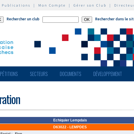
|
Publications
|
Mon Compte
|
Gérer son Club
|
Directeu
Rechercher un club
Rechercher dans le si
PÉTITIONS
SECTEURS
DOCUMENTS
DÉVELOPPEMENT
ération
Echiquier Lempdais
D63022 - LEMPDES