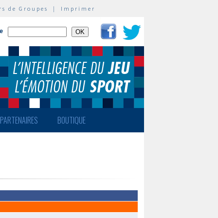
rs de Groupes
|
Imprimer
te
PARTENAIRES
BOUTIQUE