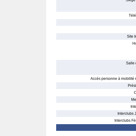
Siège 
Télé
Site I
Ho
Salle 
Accès personne à mobilité r
Prés
C
Me
Int
Interclubs 
Interclubs Fé