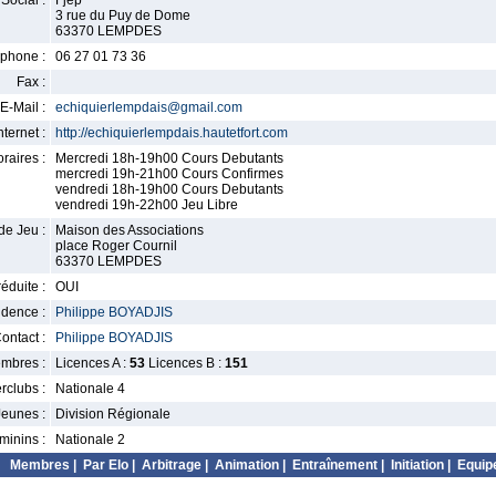
Social :
Fjep
3 rue du Puy de Dome
63370 LEMPDES
phone :
06 27 01 73 36
Fax :
E-Mail :
echiquierlempdais@gmail.com
nternet :
http://echiquierlempdais.hautetfort.com
raires :
Mercredi 18h-19h00 Cours Debutants
mercredi 19h-21h00 Cours Confirmes
vendredi 18h-19h00 Cours Debutants
vendredi 19h-22h00 Jeu Libre
de Jeu :
Maison des Associations
place Roger Cournil
63370 LEMPDES
éduite :
OUI
idence :
Philippe BOYADJIS
ontact :
Philippe BOYADJIS
mbres :
Licences A :
53
Licences B :
151
erclubs :
Nationale 4
Jeunes :
Division Régionale
minins :
Nationale 2
Membres
|
Par Elo
|
Arbitrage
|
Animation
|
Entraînement
|
Initiation
|
Equip