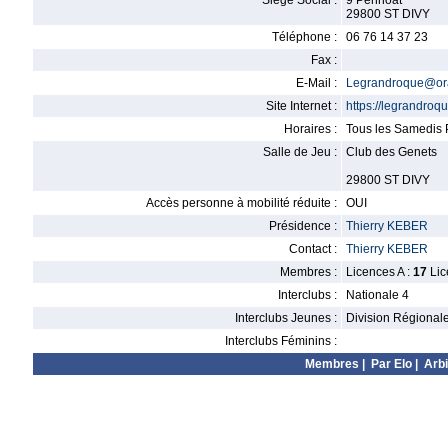
Siège Social :
9 Penhoat
29800 ST DIVY
Téléphone :
06 76 14 37 23
Fax :
E-Mail :
Legrandroque@ora
Site Internet :
https://legrandro
Horaires :
Tous les Samedis P
Salle de Jeu :
Club des Genets
29800 ST DIVY
Accès personne à mobilité réduite :
OUI
Présidence :
Thierry KEBER
Contact :
Thierry KEBER
Membres :
Licences A :
17
Lic
Interclubs :
Nationale 4
Interclubs Jeunes :
Division Régional
Interclubs Féminins :
Membres
|
Par Elo
|
Arbi