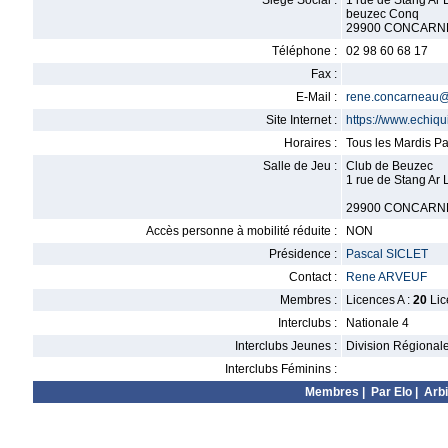
Siège Social :
1 rue de Stang Ar 
beuzec Conq
29900 CONCARN
Téléphone :
02 98 60 68 17
Fax :
E-Mail :
rene.concarneau@f
Site Internet :
https://www.echiqui
Horaires :
Tous les Mardis Pa
Salle de Jeu :
Club de Beuzec
1 rue de Stang Ar 
29900 CONCARN
Accès personne à mobilité réduite :
NON
Présidence :
Pascal SICLET
Contact :
Rene ARVEUF
Membres :
Licences A :
20
Lic
Interclubs :
Nationale 4
Interclubs Jeunes :
Division Régional
Interclubs Féminins :
Membres
|
Par Elo
|
Arbi