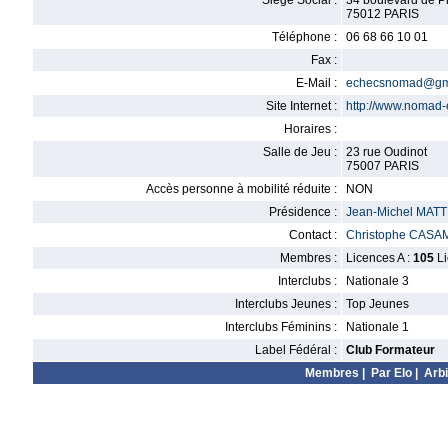
Siège Social :
34 boulevard de P
75012 PARIS
Téléphone :
06 68 66 10 01
Fax :
E-Mail :
echecsnomad@gm
Site Internet :
http://www.nomad-e
Horaires :
Salle de Jeu :
23 rue Oudinot
75007 PARIS
Accès personne à mobilité réduite :
NON
Présidence :
Jean-Michel MATT
Contact :
Christophe CAS
Membres :
Licences A :
105
Li
Interclubs :
Nationale 3
Interclubs Jeunes :
Top Jeunes
Interclubs Féminins :
Nationale 1
Label Fédéral :
Club Formateur
Membres
|
Par Elo
|
Arbi