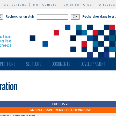
|
Publications
|
Mon Compte
|
Gérer son Club
|
Directeu
Rechercher un club
Rechercher dans le si
PÉTITIONS
SECTEURS
DOCUMENTS
DÉVELOPPEMENT
ération
ECHECS 78
M78093 - SAINT REMY LES CHEVREUSE