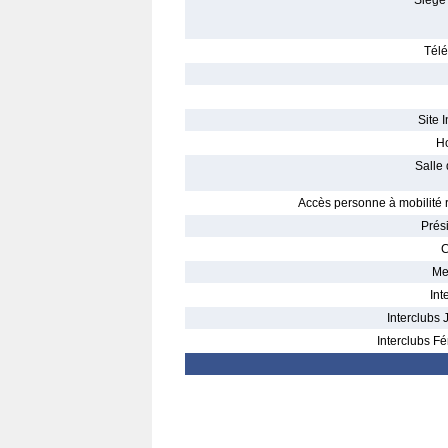
Siège 
Télé
Site I
Ho
Salle 
Accès personne à mobilité r
Prés
C
Me
Int
Interclubs 
Interclubs Fé