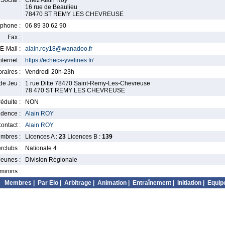
Social :
Chez Alain Roy
16 rue de Beaulieu
78470 ST REMY LES CHEVREUSE
phone :
06 89 30 62 90
Fax :
E-Mail :
alain.roy18@wanadoo.fr
nternet :
https://echecs-yvelines.fr/
raires :
Vendredi 20h-23h
de Jeu :
1 rue Ditte 78470 Saint-Remy-Les-Chevreuse
78 470 ST REMY LES CHEVREUSE
éduite :
NON
idence :
Alain ROY
ontact :
Alain ROY
mbres :
Licences A :
23
Licences B :
139
erclubs :
Nationale 4
Jeunes :
Division Régionale
minins :
Membres
|
Par Elo
|
Arbitrage
|
Animation
|
Entraînement
|
Initiation
|
Equip