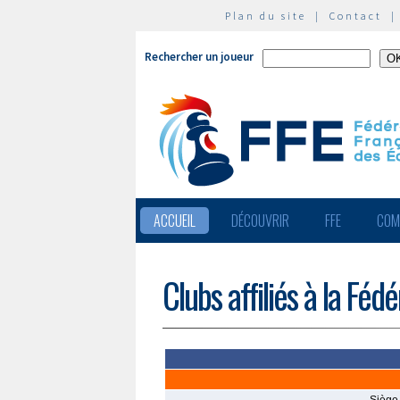
Plan du site
|
Contact
Rechercher un joueur
ACCUEIL
DÉCOUVRIR
FFE
COM
Clubs affiliés à la Féd