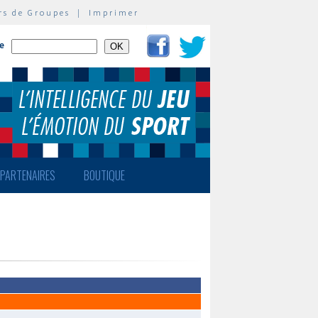
rs de Groupes
|
Imprimer
te
PARTENAIRES
BOUTIQUE