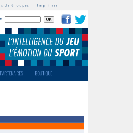
rs de Groupes
|
Imprimer
te
PARTENAIRES
BOUTIQUE