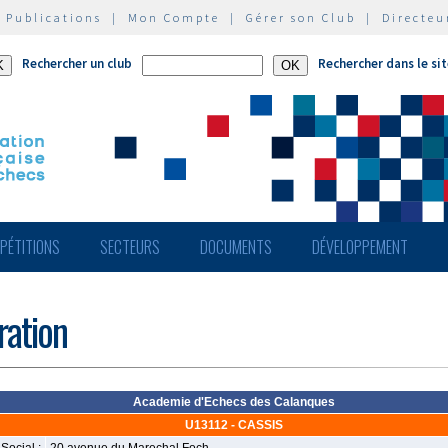
|
Publications
|
Mon Compte
|
Gérer son Club
|
Directeu
Rechercher un club
Rechercher dans le si
PÉTITIONS
SECTEURS
DOCUMENTS
DÉVELOPPEMENT
ération
Academie d'Echecs des Calanques
U13112 - CASSIS