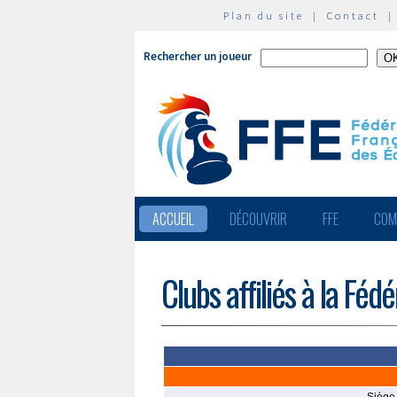
Plan du site
|
Contact
Rechercher un joueur
ACCUEIL
DÉCOUVRIR
FFE
COM
Clubs affiliés à la Féd