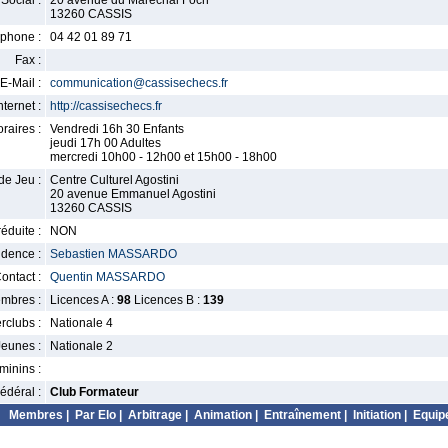
Social :
20 avenue du Marechal Foch
13260 CASSIS
phone :
04 42 01 89 71
Fax :
E-Mail :
communication@cassisechecs.fr
nternet :
http://cassisechecs.fr
raires :
Vendredi 16h 30 Enfants
jeudi 17h 00 Adultes
mercredi 10h00 - 12h00 et 15h00 - 18h00
de Jeu :
Centre Culturel Agostini
20 avenue Emmanuel Agostini
13260 CASSIS
éduite :
NON
idence :
Sebastien MASSARDO
ontact :
Quentin MASSARDO
mbres :
Licences A :
98
Licences B :
139
erclubs :
Nationale 4
Jeunes :
Nationale 2
minins :
édéral :
Club Formateur
Membres
|
Par Elo
|
Arbitrage
|
Animation
|
Entraînement
|
Initiation
|
Equip