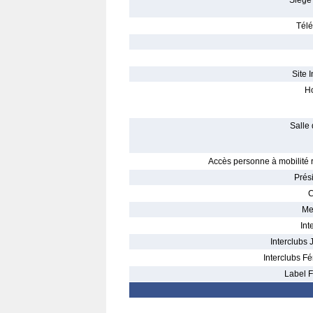
Siège 
Télé
Site I
Ho
Salle 
Accès personne à mobilité r
Prés
C
Me
Int
Interclubs 
Interclubs Fé
Label F