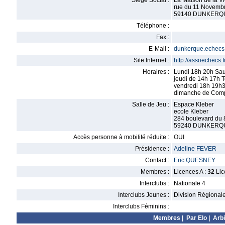
Siège Social :
La Maison de la Vi
rue du 11 Novemb
59140 DUNKERQ
Téléphone :
Fax :
E-Mail :
dunkerque.echec
Site Internet :
http://assoechecs.fr
Horaires :
Lundi 18h 20h Sau
jeudi de 14h 17h T
vendredi 18h 19h30
dimanche de Compe
Salle de Jeu :
Espace Kleber
ecole Kleber
284 boulevard du 
59240 DUNKERQ
Accès personne à mobilité réduite :
OUI
Présidence :
Adeline FEVER
Contact :
Eric QUESNEY
Membres :
Licences A :
32
Lic
Interclubs :
Nationale 4
Interclubs Jeunes :
Division Régional
Interclubs Féminins :
Membres
|
Par Elo
|
Arbi