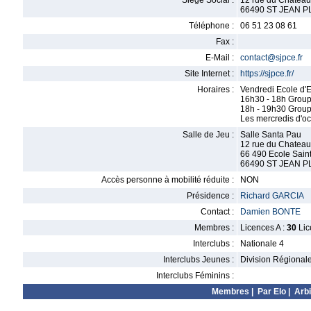
Siège Social :
12 rue du Chateau
66490 ST JEAN 
Téléphone :
06 51 23 08 61
Fax :
E-Mail :
contact@sjpce.fr
Site Internet :
https://sjpce.fr/
Horaires :
Vendredi Ecole d'
16h30 - 18h Grou
18h - 19h30 Group
Les mercredis d'oc
Salle de Jeu :
Salle Santa Pau
12 rue du Chateau
66 490 Ecole Saint
66490 ST JEAN 
Accès personne à mobilité réduite :
NON
Présidence :
Richard GARCIA
Contact :
Damien BONTE
Membres :
Licences A :
30
Lic
Interclubs :
Nationale 4
Interclubs Jeunes :
Division Régional
Interclubs Féminins :
Membres
|
Par Elo
|
Arbi