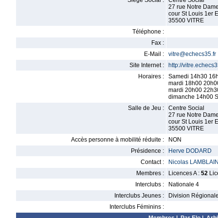
Siège Social :
Centre Social
27 rue Notre Dam
cour St Louis 1er 
35500 VITRE
Téléphone :
Fax :
E-Mail :
vitre@echecs35.fr
Site Internet :
http://vitre.echecs35
Horaires :
Samedi 14h30 16
mardi 18h00 20h0
mardi 20h00 22h30
dimanche 14h00 S
Salle de Jeu :
Centre Social
27 rue Notre Dam
cour St Louis 1er 
35500 VITRE
Accès personne à mobilité réduite :
NON
Présidence :
Herve DODARD
Contact :
Nicolas LAMBLAI
Membres :
Licences A :
52
Lic
Interclubs :
Nationale 4
Interclubs Jeunes :
Division Régional
Interclubs Féminins :