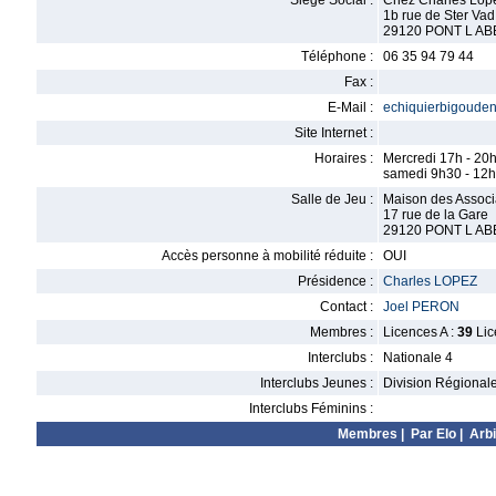
Siège Social :
Chez Charles Lop
1b rue de Ster Vad
29120 PONT L AB
Téléphone :
06 35 94 79 44
Fax :
E-Mail :
echiquierbigoude
Site Internet :
Horaires :
Mercredi 17h - 20
samedi 9h30 - 12h
Salle de Jeu :
Maison des Associ
17 rue de la Gare
29120 PONT L AB
Accès personne à mobilité réduite :
OUI
Présidence :
Charles LOPEZ
Contact :
Joel PERON
Membres :
Licences A :
39
Lic
Interclubs :
Nationale 4
Interclubs Jeunes :
Division Régional
Interclubs Féminins :
Membres
|
Par Elo
|
Arbi