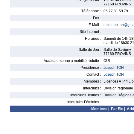
Siège Social :
16 rue du Paraclet
77160 PROVINS
Téléphone :
06 77 81 59 79
Fax :
E-Mail :
orchidee.ton@gma
Site Internet :
Horaires :
Samedi de 14h 18
mardi de 18h30 21
Salle de Jeu :
Salle de Savigny -
77160 PROVINS
Accès personne à mobilité réduite :
OUI
Présidence :
Joseph TON
Contact :
Joseph TON
Membres :
Licences A :
44
Lic
Interclubs :
Division régionale
Interclubs Jeunes :
Division Régional
Interclubs Féminins :
Membres
|
Par Elo
|
Arbi