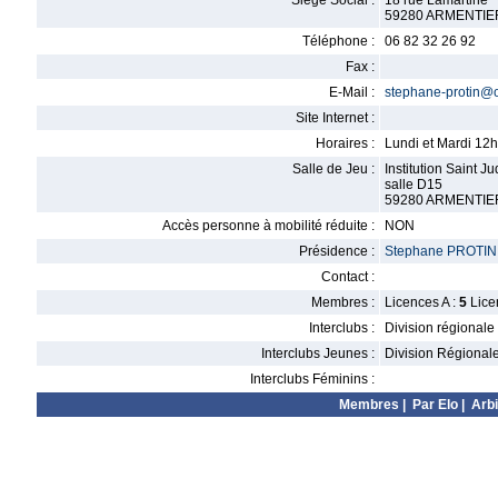
Siège Social :
18 rue Lamartine
59280 ARMENTI
Téléphone :
06 82 32 26 92
Fax :
E-Mail :
stephane-protin@o
Site Internet :
Horaires :
Lundi et Mardi 12
Salle de Jeu :
Institution Saint J
salle D15
59280 ARMENTI
Accès personne à mobilité réduite :
NON
Présidence :
Stephane PROTIN
Contact :
Membres :
Licences A :
5
Lice
Interclubs :
Division régionale
Interclubs Jeunes :
Division Régional
Interclubs Féminins :
Membres
|
Par Elo
|
Arbi