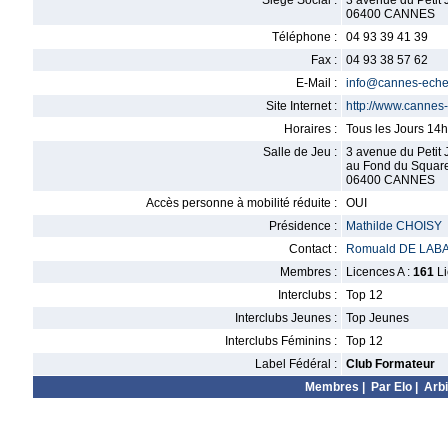
Siège Social :
3 avenue du Petit 
06400 CANNES
Téléphone :
04 93 39 41 39
Fax :
04 93 38 57 62
E-Mail :
info@cannes-echec
Site Internet :
http://www.cannes-
Horaires :
Tous les Jours 14
Salle de Jeu :
3 avenue du Petit 
au Fond du Square 
06400 CANNES
Accès personne à mobilité réduite :
OUI
Présidence :
Mathilde CHOISY
Contact :
Romuald DE LAB
Membres :
Licences A :
161
Li
Interclubs :
Top 12
Interclubs Jeunes :
Top Jeunes
Interclubs Féminins :
Top 12
Label Fédéral :
Club Formateur
Membres
|
Par Elo
|
Arbi