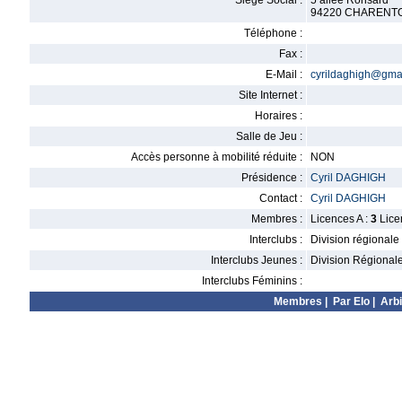
Siège Social :
5 allee Ronsard
94220 CHARENT
Téléphone :
Fax :
E-Mail :
cyrildaghigh@gma
Site Internet :
Horaires :
Salle de Jeu :
Accès personne à mobilité réduite :
NON
Présidence :
Cyril DAGHIGH
Contact :
Cyril DAGHIGH
Membres :
Licences A :
3
Lice
Interclubs :
Division régionale
Interclubs Jeunes :
Division Régional
Interclubs Féminins :
Membres
|
Par Elo
|
Arbi