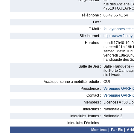
Siège Social :
Mairie
rue des Anciens C
47510 FOULAYR
Téléphone :
06 47 65 41 54
Fax :
E-Mail :
foulayronnes.ech
Site Internet :
https://www.foula
Horaires :
Lundi 17h40-19h00
mercredi 11h-19h 
samedi Matin 10h
vendredi 18h-20h
handiguide des Sp
Salle de Jeu :
Salle Franquette -
ilot Porte Campagn
ste Livrade
Accès personne à mobilité réduite :
OUI
Présidence :
Veronique GARR
Contact :
Veronique GARR
Membres :
Licences A :
50
Lic
Interclubs :
Nationale 4
Interclubs Jeunes :
Nationale 2
Interclubs Féminins :
Membres
|
Par Elo
|
Arbi