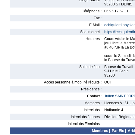
Siège Social :
19 rue de la Boula
93200 ST DENIS
Téléphone :
06 95 17 67 11
Fax :
E-Mail :
echiquierdionysi
Site Internet :
https://lechiquier
Horaires :
Cours Adulte le M
jeu Libre le Mercr
au 40 rue la La Bo
cours le Samedi d
la Bourse du Trava
Salle de Jeu :
Bourse du Travail
9-11 rue Genin
93200
Accès personne à mobilité réduite :
OUI
Présidence :
Contact :
Julien SAINT JOR
Membres :
Licences A :
31
Lic
Interclubs :
Nationale 4
Interclubs Jeunes :
Division Régional
Interclubs Féminins :
Membres
|
Par Elo
|
Arbi