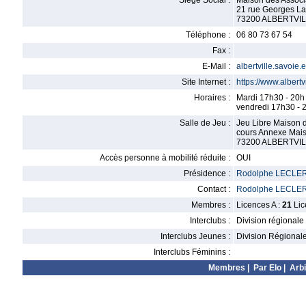
Siège Social :
Maison des Associ
21 rue Georges L
73200 ALBERTVI
Téléphone :
06 80 73 67 54
Fax :
E-Mail :
albertville.savoi
Site Internet :
https://www.albertv
Horaires :
Mardi 17h30 - 20h
vendredi 17h30 - 
Salle de Jeu :
Jeu Libre Maison d
cours Annexe Mais
73200 ALBERTVI
Accès personne à mobilité réduite :
OUI
Présidence :
Rodolphe LECLE
Contact :
Rodolphe LECLE
Membres :
Licences A :
21
Lic
Interclubs :
Division régionale
Interclubs Jeunes :
Division Régional
Interclubs Féminins :
Membres
|
Par Elo
|
Arbi