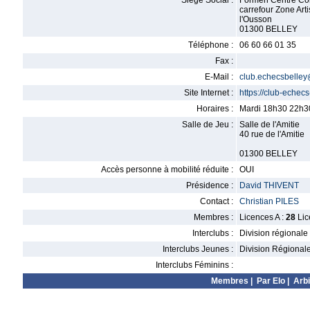
Siège Social :
Formen Centre Co
carrefour Zone Art
l'Ousson
01300 BELLEY
Téléphone :
06 60 66 01 35
Fax :
E-Mail :
club.echecsbelle
Site Internet :
https://club-echecs-
Horaires :
Mardi 18h30 22h3
Salle de Jeu :
Salle de l'Amitie
40 rue de l'Amitie
01300 BELLEY
Accès personne à mobilité réduite :
OUI
Présidence :
David THIVENT
Contact :
Christian PILES
Membres :
Licences A :
28
Lic
Interclubs :
Division régionale
Interclubs Jeunes :
Division Régional
Interclubs Féminins :
Membres
|
Par Elo
|
Arbi