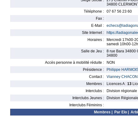
Siège Social :
275 Chemin Pioch
34800 CLERMON
Téléphone :
07 67 56 23 60
Fax :
E-Mail :
echecs@ladiagonal
Site Internet :
https://ladiagonale
Horaires :
Mercredi 17h00-2
samedi 10h00-12
Salle de Jeu :
8 rue Bara 34800 
34800
Accès personne à mobilité réduite :
NON
Présidence :
Philippe HARMOI
Contact :
Vianney CHACON
Membres :
Licences A :
13
Lic
Interclubs :
Division régionale
Interclubs Jeunes :
Division Régional
Interclubs Féminins :
Membres
|
Par Elo
|
Arbi