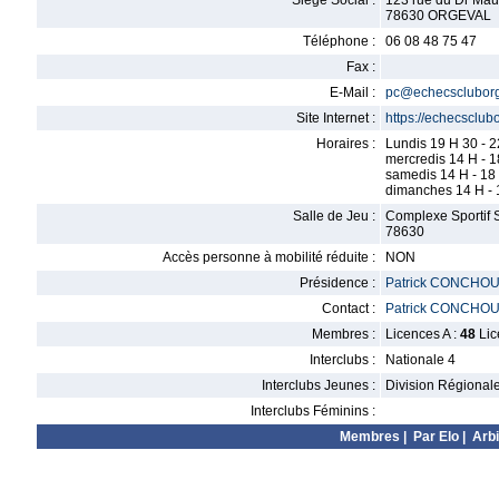
Siège Social :
123 rue du Dr Mau
78630 ORGEVAL
Téléphone :
06 08 48 75 47
Fax :
E-Mail :
pc@echecscluborge
Site Internet :
https://echecsclubo
Horaires :
Lundis 19 H 30 - 2
mercredis 14 H - 1
samedis 14 H - 18
dimanches 14 H - 
Salle de Jeu :
Complexe Sportif S
78630
Accès personne à mobilité réduite :
NON
Présidence :
Patrick CONCHO
Contact :
Patrick CONCHO
Membres :
Licences A :
48
Lic
Interclubs :
Nationale 4
Interclubs Jeunes :
Division Régional
Interclubs Féminins :
Membres
|
Par Elo
|
Arbi