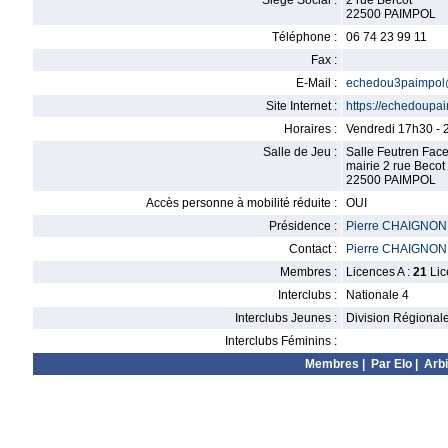
Siège Social :
2 rue Bercot
22500 PAIMPOL
Téléphone :
06 74 23 99 11
Fax :
E-Mail :
echedou3paimpol
Site Internet :
https://echedoupa
Horaires :
Vendredi 17h30 - 
Salle de Jeu :
Salle Feutren Fac
mairie 2 rue Becot
22500 PAIMPOL
Accès personne à mobilité réduite :
OUI
Présidence :
Pierre CHAIGNON
Contact :
Pierre CHAIGNON
Membres :
Licences A :
21
Lic
Interclubs :
Nationale 4
Interclubs Jeunes :
Division Régional
Interclubs Féminins :
Membres
|
Par Elo
|
Arbi