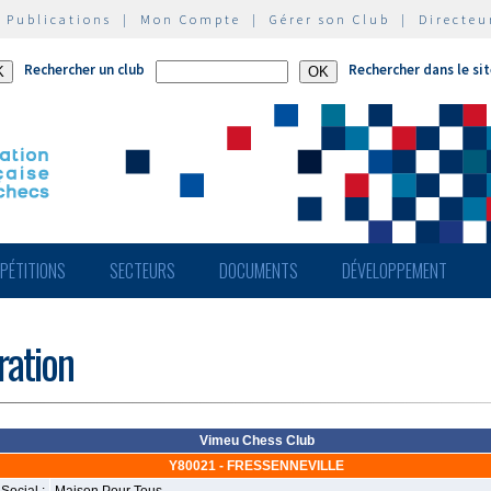
|
Publications
|
Mon Compte
|
Gérer son Club
|
Directeu
Rechercher un club
Rechercher dans le si
PÉTITIONS
SECTEURS
DOCUMENTS
DÉVELOPPEMENT
ération
Vimeu Chess Club
Y80021 - FRESSENNEVILLE