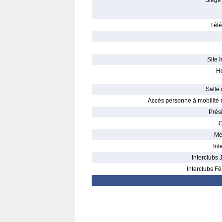
Siège 
Télé
Site I
Ho
Salle 
Accès personne à mobilité r
Prés
C
Me
Int
Interclubs 
Interclubs Fé