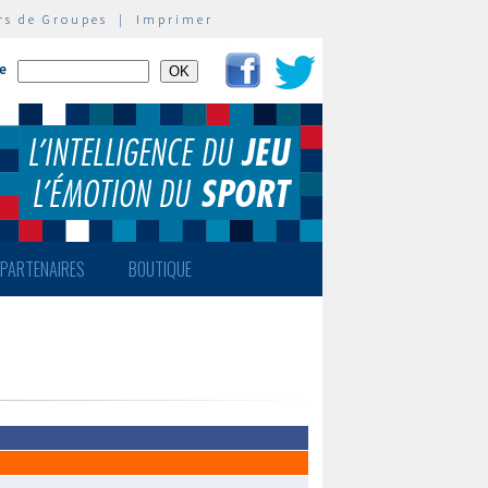
rs de Groupes
|
Imprimer
te
PARTENAIRES
BOUTIQUE