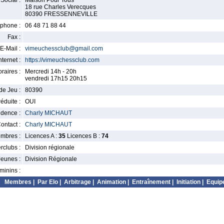
Social :
Maison Pour Tous
18 rue Charles Verecques
80390 FRESSENNEVILLE
phone :
06 48 71 88 44
Fax :
E-Mail :
vimeuchessclub@gmail.com
nternet :
https://vimeuchessclub.com
raires :
Mercredi 14h - 20h
vendredi 17h15 20h15
de Jeu :
80390
éduite :
OUI
idence :
Charly MICHAUT
ontact :
Charly MICHAUT
mbres :
Licences A :
35
Licences B :
74
erclubs :
Division régionale
Jeunes :
Division Régionale
minins :
Membres
|
Par Elo
|
Arbitrage
|
Animation
|
Entraînement
|
Initiation
|
Equip