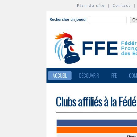
Plan du site
|
Contact
Rechercher un joueur
ACCUEIL
DÉCOUVRIR
FFE
COM
Clubs affiliés à la Féd