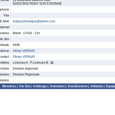
Social :
11 boulevard Maurice Ouin
91820 BOUTIGNY SUR ESSONNE
phone :
Fax :
E-Mail :
lesfous2boutigny@yahoo.com
nternet :
raires :
Mardi : 17h30 - 21h
de Jeu :
éduite :
NON
idence :
Olivier VERNAY
ontact :
Olivier VERNAY
mbres :
Licences A :
7
Licences B :
11
erclubs :
Division régionale
Jeunes :
Division Régionale
minins :
Membres
|
Par Elo
|
Arbitrage
|
Animation
|
Entraînement
|
Initiation
|
Equip