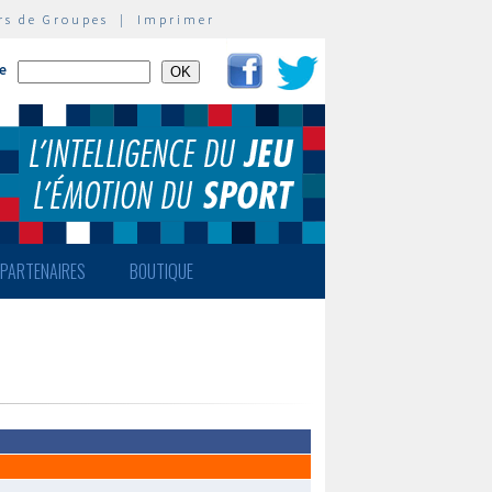
rs de Groupes
|
Imprimer
te
PARTENAIRES
BOUTIQUE