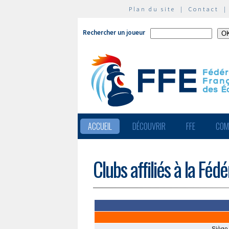
Plan du site
|
Contact
Rechercher un joueur
ACCUEIL
DÉCOUVRIR
FFE
COM
Clubs affiliés à la Féd