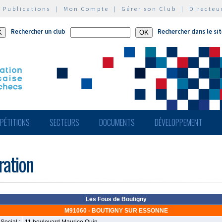
|
Publications
|
Mon Compte
|
Gérer son Club
|
Directeu
Rechercher un club
Rechercher dans le si
PÉTITIONS
SECTEURS
DOCUMENTS
DÉVELOPPEMENT
ération
Les Fous de Boutigny
M91060 - BOUTIGNY SUR ESSONNE