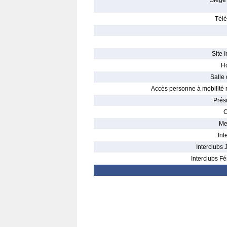
Siège 
Télé
Site I
Ho
Salle 
Accès personne à mobilité r
Prés
C
Me
Int
Interclubs 
Interclubs Fé