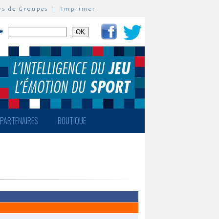
rs de Groupes
|
Imprimer
te
PARTENAIRES
BOUTIQUE