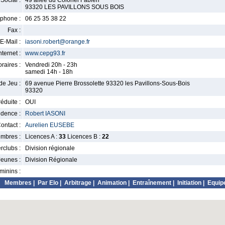
Social :
49 allee du Colonel Fabien
93320 LES PAVILLONS SOUS BOIS
phone :
06 25 35 38 22
Fax :
E-Mail :
iasoni.robert@orange.fr
nternet :
www.cepg93.fr
raires :
Vendredi 20h - 23h
samedi 14h - 18h
de Jeu :
69 avenue Pierre Brossolette 93320 les Pavillons-Sous-Bois
93320
éduite :
OUI
idence :
Robert IASONI
ontact :
Aurelien EUSEBE
mbres :
Licences A :
33
Licences B :
22
erclubs :
Division régionale
Jeunes :
Division Régionale
minins :
Membres
|
Par Elo
|
Arbitrage
|
Animation
|
Entraînement
|
Initiation
|
Equip