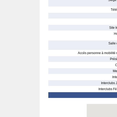
Siège 
Télé
Site I
Ho
Salle 
Accès personne à mobilité r
Prés
C
Me
Int
Interclubs 
Interclubs Fé