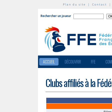
Plan du site
|
Contact
Rechercher un joueur
ACCUEIL
DÉCOUVRIR
FFE
COM
Clubs affiliés à la Féd