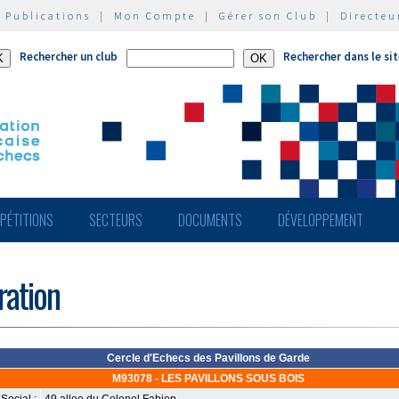
|
Publications
|
Mon Compte
|
Gérer son Club
|
Directeu
Rechercher un club
Rechercher dans le si
PÉTITIONS
SECTEURS
DOCUMENTS
DÉVELOPPEMENT
ération
Cercle d'Echecs des Pavillons de Garde
M93078 - LES PAVILLONS SOUS BOIS