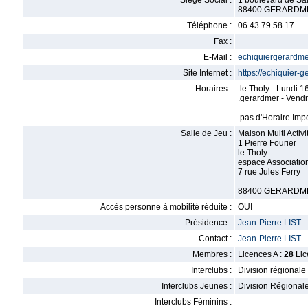
Siège Social :
1 boulevard de Sai
88400 GERARDM
Téléphone :
06 43 79 58 17
Fax :
E-Mail :
echiquiergerardm
Site Internet :
https://echiquier-g
Horaires :
.le Tholy - Lundi 
.gerardmer - Vend
.pas d'Horaire Imp
Salle de Jeu :
Maison Multi Activi
1 Pierre Fourier
le Tholy
espace Associatio
7 rue Jules Ferry
88400 GERARDM
Accès personne à mobilité réduite :
OUI
Présidence :
Jean-Pierre LIST
Contact :
Jean-Pierre LIST
Membres :
Licences A :
28
Lic
Interclubs :
Division régionale
Interclubs Jeunes :
Division Régional
Interclubs Féminins :