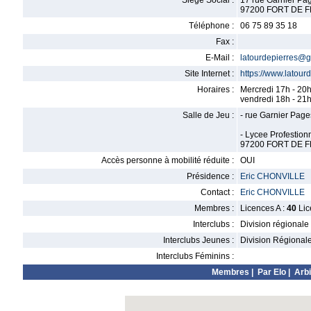
Siège Social :
17 rue Garnier Pa
97200 FORT DE 
Téléphone :
06 75 89 35 18
Fax :
E-Mail :
latourdepierres@
Site Internet :
https://www.latourd
Horaires :
Mercredi 17h - 20
vendredi 18h - 21
Salle de Jeu :
- rue Garnier Page
- Lycee Profestio
97200 FORT DE 
Accès personne à mobilité réduite :
OUI
Présidence :
Eric CHONVILLE
Contact :
Eric CHONVILLE
Membres :
Licences A :
40
Lic
Interclubs :
Division régionale
Interclubs Jeunes :
Division Régional
Interclubs Féminins :
Membres
|
Par Elo
|
Arbi