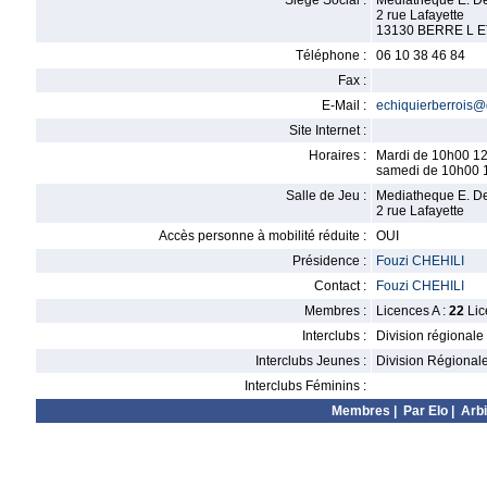
Siège Social :
Mediatheque E. De
2 rue Lafayette
13130 BERRE L 
Téléphone :
06 10 38 46 84
Fax :
E-Mail :
echiquierberrois
Site Internet :
Horaires :
Mardi de 10h00 1
samedi de 10h00 
Salle de Jeu :
Mediatheque E. De
2 rue Lafayette
Accès personne à mobilité réduite :
OUI
Présidence :
Fouzi CHEHILI
Contact :
Fouzi CHEHILI
Membres :
Licences A :
22
Lic
Interclubs :
Division régionale
Interclubs Jeunes :
Division Régional
Interclubs Féminins :
Membres
|
Par Elo
|
Arbi