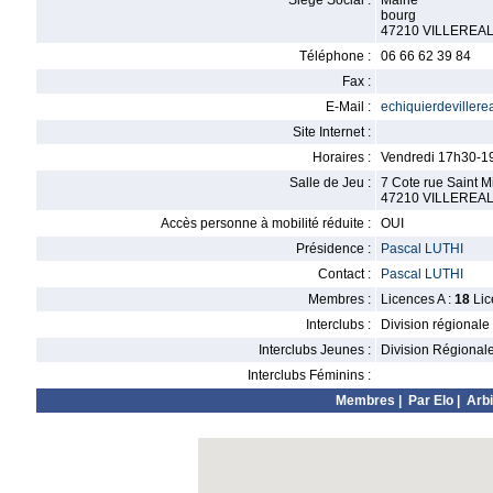
Siège Social :
Mairie
bourg
47210 VILLEREA
Téléphone :
06 66 62 39 84
Fax :
E-Mail :
echiquierdeviller
Site Internet :
Horaires :
Vendredi 17h30-1
Salle de Jeu :
7 Cote rue Saint M
47210 VILLEREA
Accès personne à mobilité réduite :
OUI
Présidence :
Pascal LUTHI
Contact :
Pascal LUTHI
Membres :
Licences A :
18
Lic
Interclubs :
Division régionale
Interclubs Jeunes :
Division Régional
Interclubs Féminins :
Membres
|
Par Elo
|
Arbi