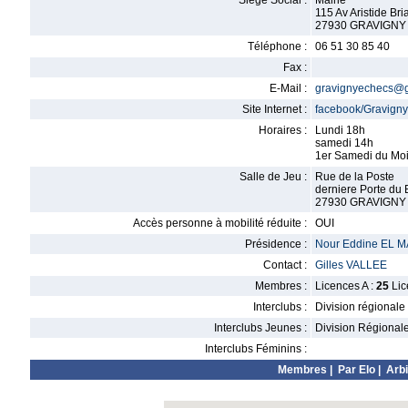
Siège Social :
Mairie
115 Av Aristide Bri
27930 GRAVIGNY
Téléphone :
06 51 30 85 40
Fax :
E-Mail :
gravignyechecs@
Site Internet :
facebook/Gravign
Horaires :
Lundi 18h
samedi 14h
1er Samedi du Moi
Salle de Jeu :
Rue de la Poste
derniere Porte du 
27930 GRAVIGNY
Accès personne à mobilité réduite :
OUI
Présidence :
Nour Eddine EL
Contact :
Gilles VALLEE
Membres :
Licences A :
25
Lic
Interclubs :
Division régionale
Interclubs Jeunes :
Division Régional
Interclubs Féminins :
Membres
|
Par Elo
|
Arbi