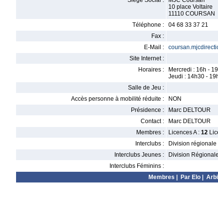
Siège Social :
MJC Coursan
10 place Voltaire
11110 COURSAN
Téléphone :
04 68 33 37 21
Fax :
E-Mail :
coursan.mjcdirecti
Site Internet :
Horaires :
Mercredi : 16h - 1
Jeudi : 14h30 - 19
Salle de Jeu :
Accès personne à mobilité réduite :
NON
Présidence :
Marc DELTOUR
Contact :
Marc DELTOUR
Membres :
Licences A :
12
Lic
Interclubs :
Division régionale
Interclubs Jeunes :
Division Régional
Interclubs Féminins :
Membres
|
Par Elo
|
Arbi