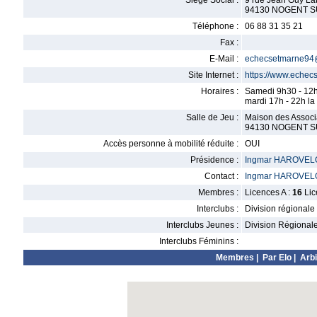
Siège Social :
9 rue Jean Guy La
94130 NOGENT 
Téléphone :
06 88 31 35 21
Fax :
E-Mail :
echecsetmarne94
Site Internet :
https://www.echec
Horaires :
Samedi 9h30 - 12h
mardi 17h - 22h l
Salle de Jeu :
Maison des Associ
94130 NOGENT 
Accès personne à mobilité réduite :
OUI
Présidence :
Ingmar HAROVEL
Contact :
Ingmar HAROVEL
Membres :
Licences A :
16
Lic
Interclubs :
Division régionale
Interclubs Jeunes :
Division Régional
Interclubs Féminins :
Membres
|
Par Elo
|
Arbi