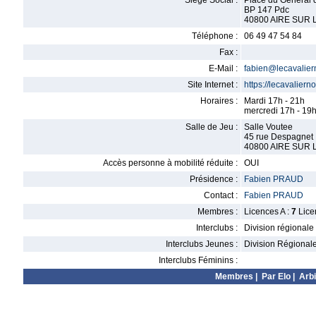
Siège Social :
Place du General 
BP 147 Pdc
40800 AIRE SUR
Téléphone :
06 49 47 54 84
Fax :
E-Mail :
fabien@lecavaliern
Site Internet :
https://lecavaliernoi
Horaires :
Mardi 17h - 21h
mercredi 17h - 19
Salle de Jeu :
Salle Voutee
45 rue Despagnet
40800 AIRE SUR
Accès personne à mobilité réduite :
OUI
Présidence :
Fabien PRAUD
Contact :
Fabien PRAUD
Membres :
Licences A :
7
Lice
Interclubs :
Division régionale
Interclubs Jeunes :
Division Régional
Interclubs Féminins :
Membres
|
Par Elo
|
Arbi